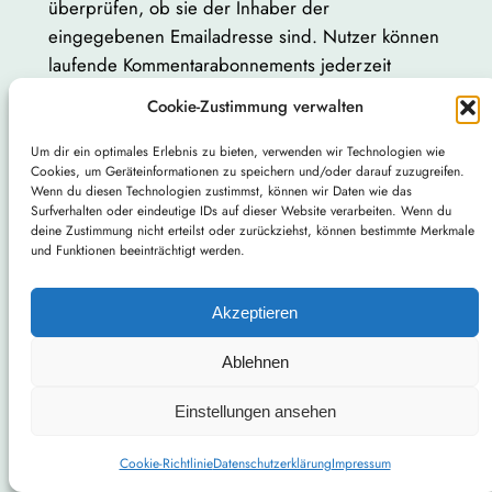
überprüfen, ob sie der Inhaber der
eingegebenen Emailadresse sind. Nutzer können
laufende Kommentarabonnements jederzeit
abbestellen. Die Bestätigungsemail wird Hinweise
Cookie-Zustimmung verwalten
zu den Widerrufsmöglichkeiten enthalten. Für die
Zwecke des Nachweises der Einwilligung der
Um dir ein optimales Erlebnis zu bieten, verwenden wir Technologien wie
Cookies, um Geräteinformationen zu speichern und/oder darauf zuzugreifen.
Nutzer speichern wir den Anmeldezeitpunkt
Wenn du diesen Technologien zustimmst, können wir Daten wie das
nebst der IP-Adresse der Nutzer und löschen
Surfverhalten oder eindeutige IDs auf dieser Website verarbeiten. Wenn du
deine Zustimmung nicht erteilst oder zurückziehst, können bestimmte Merkmale
diese Informationen, wenn Nutzer sich von dem
und Funktionen beeinträchtigt werden.
Abonnement abmelden.
Sie können den Empfang unseres Abonnements
Akzeptieren
jederzeit kündigen, d.h., Ihre Einwilligungen
Ablehnen
widerrufen. Wir können die ausgetragenen E-
Mail-Adressen bis zu drei Jahren auf Grundlage
Einstellungen ansehen
unserer berechtigten Interessen speichern, bevor
wir sie löschen, um eine ehemals gegebene
Cookie-Richtlinie
Datenschutzerklärung
Impressum
Einwilligung nachweisen zu können. Die